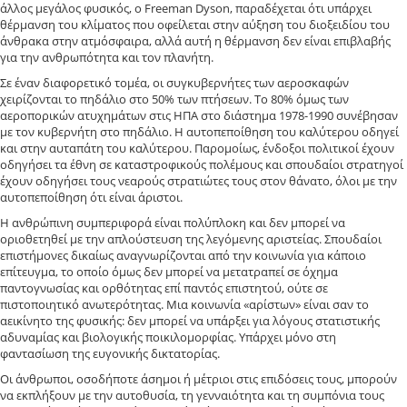
άλλος μεγάλος φυσικός, ο Freeman Dyson, παραδέχεται ότι υπάρχει
θέρμανση του κλίματος που οφείλεται στην αύξηση του διοξειδίου του
άνθρακα στην ατμόσφαιρα, αλλά αυτή η θέρμανση δεν είναι επιβλαβής
για την ανθρωπότητα και τον πλανήτη.
Σε έναν διαφορετικό τομέα, οι συγκυβερνήτες των αεροσκαφών
χειρίζονται το πηδάλιο στο 50% των πτήσεων. Το 80% όμως των
αεροπορικών ατυχημάτων στις ΗΠΑ στο διάστημα 1978-1990 συνέβησαν
με τον κυβερνήτη στο πηδάλιο. Η αυτοπεποίθηση του καλύτερου οδηγεί
και στην αυταπάτη του καλύτερου. Παρομοίως, ένδοξοι πολιτικοί έχουν
οδηγήσει τα έθνη σε καταστροφικούς πολέμους και σπουδαίοι στρατηγοί
έχουν οδηγήσει τους νεαρούς στρατιώτες τους στον θάνατο, όλοι με την
αυτοπεποίθηση ότι είναι άριστοι.
Η ανθρώπινη συμπεριφορά είναι πολύπλοκη και δεν μπορεί να
οριοθετηθεί με την απλούστευση της λεγόμενης αριστείας. Σπουδαίοι
επιστήμονες δικαίως αναγνωρίζονται από την κοινωνία για κάποιο
επίτευγμα, το οποίο όμως δεν μπορεί να μετατραπεί σε όχημα
παντογνωσίας και ορθότητας επί παντός επιστητού, ούτε σε
πιστοποιητικό ανωτερότητας. Μια κοινωνία «αρίστων» είναι σαν το
αεικίνητο της φυσικής: δεν μπορεί να υπάρξει για λόγους στατιστικής
αδυναμίας και βιολογικής ποικιλομορφίας. Υπάρχει μόνο στη
φαντασίωση της ευγονικής δικτατορίας.
Οι άνθρωποι, οσοδήποτε άσημοι ή μέτριοι στις επιδόσεις τους, μπορούν
να εκπλήξουν με την αυτοθυσία, τη γενναιότητα και τη συμπόνια τους