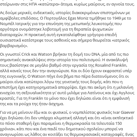
στείρωναν στις ΗΠΑ «κατώτερα» άτομα, κυρίως μαύρους, εν αγνοία τους.
Ας δούμε μερικές, ενδεικτικές, ιστορίες διακεκριμένων επιστημόνων με
αμφίβολες επιδόσεις. Ο Πορτογάλος Egas Moniz τιμήθηκε το 1949 με το
Νομπέλ Ιατρικής για την επινόηση της μετωπικής λευκοτομής που
αργότερα ονομάστηκε λοβοτομή για τη θεραπεία ψυχωτικών
διαταραχών. Η πρακτική αυτή εγκαταλείφθηκε γρήγορα επειδή
ουσιαστικά κατέστρεφε τους ασθενείς και σήμερα θεωρείται «ιατρικός
βαρβαρισμός».
Οι γνωστοί Crick και Watson βρήκαν τη δομή του DNA, μία από τις πιο
σημαντικές ανακαλύψεις στην ιστορία του πολιτισμού. Η ανακάλυψή
τους βασίστηκε σε μεγάλο βαθμό στην εργασία της Rosalind Franklin,
αλλά κανείς τους δεν την αναγνώρισε. Και οι δύο έχουν εκφραστεί υπέρ
της ευγονικής. Ο Watson πήγε ένα βήμα πιο πέρα διατεινόμενος ότι οι
μαύροι είναι κατώτεροι λόγω της γενετικής τους δομής, κάτι που η
επιστήμη έχει κατηγορηματικά απορρίψει. Εχει πει ακόμη ότι η μελανίνη
ενισχύει τη σεξουαλικότητα γι’ αυτό μιλάμε για Λατίνους και όχι Αγγλους
εραστές. Για τη Franklin το μόνο που έχει δηλώσει είναι ότι η εμφάνισή
της και τα ρούχα της ήταν άσχημα.
Για να μη μείνουν έξω και οι φυσικοί, ο νομπελίστας φυσικός Ivar Giaever
έχει δηλώσει ότι δεν υπάρχει κλιματική αλλαγή και ότι «είναι εκπληκτικό
το πόσο σταθερή έχει παραμείνει η θερμοκρασία τα τελευταία 150
χρόνια», κάτι που και ένα παιδί του δημοτικού σχολείου μπορεί να
αναγνωρίσει ως λάθος αν κοιτάξει τις θερμοκρασιακές καταγραφές. Ενας