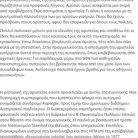
περιζήτητοι για προφανείς λόγους. Αμέσως όμως αναφύεται μια σειρά
από προβλήματα. Πώς αποτιμάται η αριστεία; Τι κάνει η κοινωνία με τη
συντριπτική πλειονότητα των μη αρίστων γιατρών; Ποιοι θα έχουν
πρόσβαση στους αρίστους, αφού δεν επαρκούν για όλους τους πολίτες;
Πολλοί πολιτικοί μιλούν για το ιδεώδες της αριστείας και υποθέτω ότι οι
ίδιοι θα κατατάσσουν τους εαυτούς τους σε αυτή την κατηγορία. Αν
τριακόσιοι, έστω διακόσιοι, βουλευτές είναι άριστοι, τότε κάτι δεν πάει
καλά με τη στατιστική. Στην πραγματικότητα, η αποτίμηση της αριστείας
εισέρχεται άνετα στην περιοχή της αυταπάτης, όπως επιβεβαιώνεται από
σχετικές έρευνες. Για παράδειγμα, γύρω στο 94% των καθηγητών
πανεπιστημίου πιστεύουν ότι βρίσκονται πάνω από τον μέσο όρο των
συναδέλφων τους. Αντίστοιχα ποσοστά έχουν βρεθεί για τους οδηγούς
αυτοκινήτων.
Η ρητορική της αριστείας ενίοτε προσιδιάζει με αυτήν της ευγονικής. Μια
διαταραχή συμπεριφοράς που εμπίπτει στο φάσμα του αυτισμού
ονομάζεται σύνδρομο Asperger, προς τιμήν του ομώνυμου διάσημου
Αυστριακού παιδιάτρου. Ο διακεκριμένος επιστήμονας ήταν επίσης
φανατικός ναζί και κατά τη διάρκεια του Β' Παγκοσμίου Πολέμου έστειλε
στον θάνατο στο όνομα της ευγονικής 37 παιδιά με βασανιστικό τρόπο
στο Νοσοκομείο Steinhof της Βιέννης όπου υπηρετούσε. Επιπλέον,
διακεκριμένοι γιατροί στη Σκανδιναβία και στις ΗΠΑ επί έτη κατέβαλλαν
προσπάθειες «δημιουργίας ράτσας των αρίστων». Μέχρι το 1977