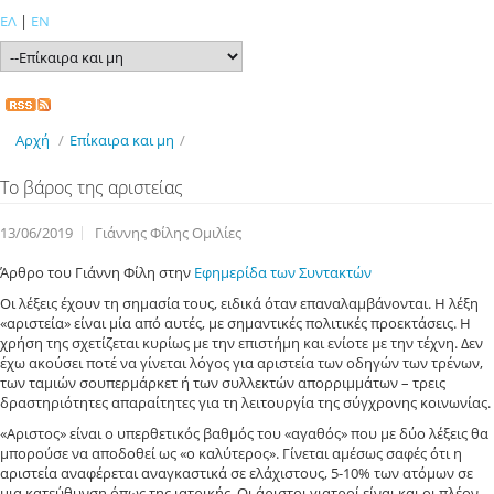
ΕΛ
|
EN
Αρχή
/
Επίκαιρα και μη
/
Το βάρος της αριστείας
13/06/2019
Γιάννης Φίλης Ομιλίες
Άρθρο του Γιάννη Φίλη στην
Εφημερίδα των Συντακτών
Οι λέξεις έχουν τη σημασία τους, ειδικά όταν επαναλαμβάνονται. Η λέξη
«αριστεία» είναι μία από αυτές, με σημαντικές πολιτικές προεκτάσεις. Η
χρήση της σχετίζεται κυρίως με την επιστήμη και ενίοτε με την τέχνη. Δεν
έχω ακούσει ποτέ να γίνεται λόγος για αριστεία των οδηγών των τρένων,
των ταμιών σουπερμάρκετ ή των συλλεκτών απορριμμάτων – τρεις
δραστηριότητες απαραίτητες για τη λειτουργία της σύγχρονης κοινωνίας.
«Αριστος» είναι ο υπερθετικός βαθμός του «αγαθός» που με δύο λέξεις θα
μπορούσε να αποδοθεί ως «ο καλύτερος». Γίνεται αμέσως σαφές ότι η
αριστεία αναφέρεται αναγκαστικά σε ελάχιστους, 5-10% των ατόμων σε
μια κατεύθυνση όπως της ιατρικής. Οι άριστοι γιατροί είναι και οι πλέον