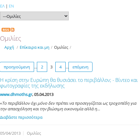
ΕΛ
|
EN
Ομιλίες
Αρχή
/
Επίκαιρα και μη
/
Ομιλίες
/
προηγούμενη
…
2
3
4
…
επόμενη
Η κρίση στην Ευρώπη θα θυσιάσει το περιβάλλον; - Βίντεο και
φωτογραφίες της εκδήλωσης
www.dhmoths.gr
, 05.04.2013
«
To
περιβάλλον όχι μόνο δεν πρέπει να προσεγγίζεται ως τροχοπέδη για
την απασχόληση και την βιώσιμη οικονομία αλλά η…
Διαβάστε περισσότερα
05/04/2013
Ομιλίες